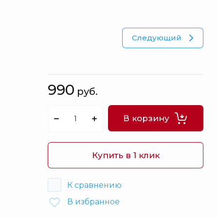
Куклы
Оловянные солдатики
Футляры под бутылки / Штофы
Следующий
Шахматы
Картины
Кулоны Фаберже
990
руб.
Книги
Шкатулки для украшений
В корзину
Аксессуары
Распродажа
Купить в 1 клик
Упаковка
К сравнению
В избранное