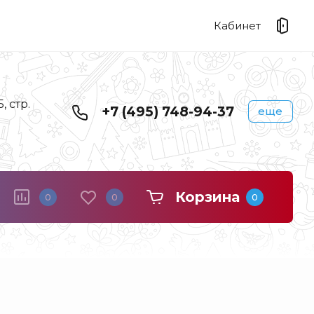
Кабинет
 стр.
+7 (495) 748-94-37
еще
Корзина
0
0
0
Береста