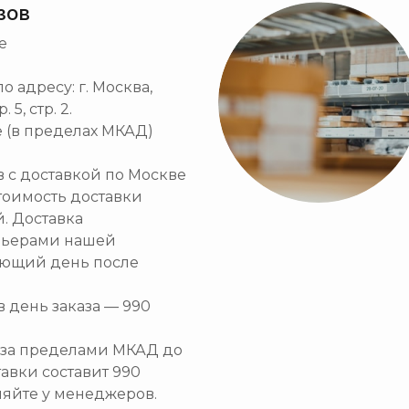
зов
е
 адресу: г. Москва,
5, стр. 2.
 (в пределах МКАД)
ов с доставкой по Москве
тоимость доставки
й. Доставка
рьерами нашей
ующий день после
в день заказа — 990
и за пределами МКАД до
тавки составит 990
няйте у менеджеров.