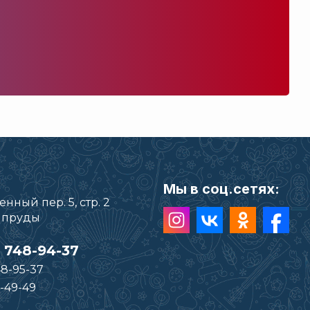
Мы в соц.сетях:
нный пер. 5, стр. 2
е пруды
) 748-94-37
48-95-37
-49-49