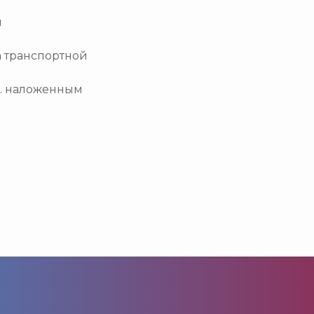
и
а транспортной
.ч. наложенным