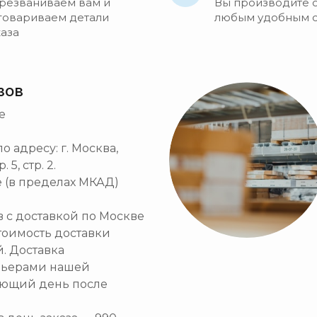
резваниваем вам и
Вы производите 
говариваем детали
любым удобным 
каза
зов
е
 адресу: г. Москва,
5, стр. 2.
 (в пределах МКАД)
ов с доставкой по Москве
тоимость доставки
й. Доставка
рьерами нашей
ующий день после