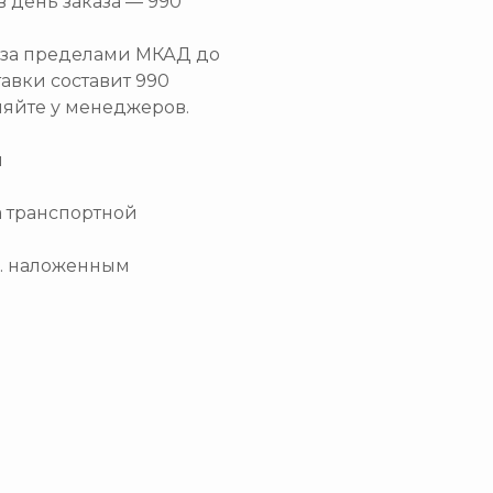
в день заказа — 990
и за пределами МКАД до
тавки составит 990
няйте у менеджеров.
и
а транспортной
.ч. наложенным