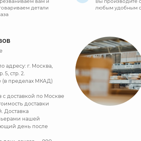
резваниваем вам и
Вы производите 
говариваем детали
любым удобным 
каза
зов
е
 адресу: г. Москва,
5, стр. 2.
 (в пределах МКАД)
ов с доставкой по Москве
тоимость доставки
й. Доставка
рьерами нашей
ующий день после