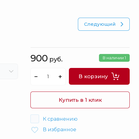
Куклы
Оловянные солдатики
Футляры под бутылки / Штофы
Следующий
Шахматы
Картины
Кулоны Фаберже
900
В наличии
1
руб.
Книги
Шкатулки для украшений
В корзину
Аксессуары
Распродажа
Купить в 1 клик
Упаковка
К сравнению
В избранное