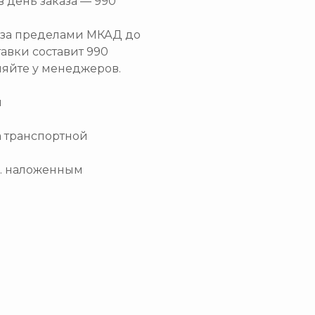
в день заказа — 990
и за пределами МКАД до
тавки составит 990
няйте у менеджеров.
и
а транспортной
.ч. наложенным