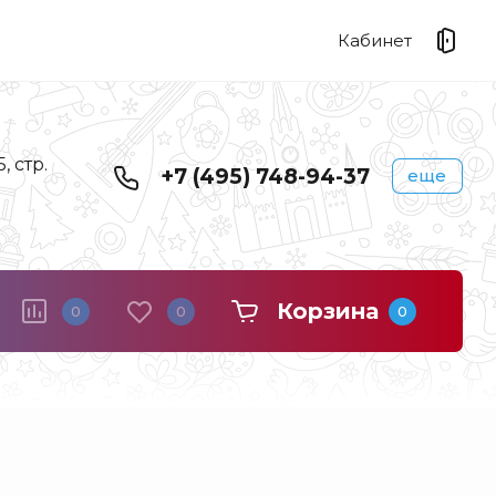
Кабинет
 стр.
+7 (495) 748-94-37
еще
Корзина
0
0
0
Береста