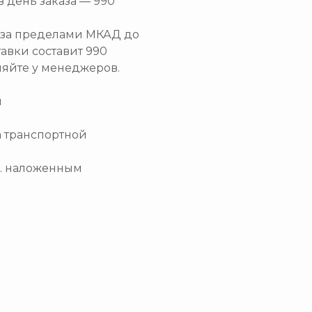
в день заказа — 990
и за пределами МКАД до
тавки составит 990
няйте у менеджеров.
и
а транспортной
.ч. наложенным