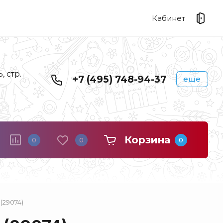
Кабинет
 стр.
+7 (495) 748-94-37
еще
Корзина
0
0
0
(29074)
Береста