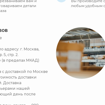
резваниваем вам и
Вы производите 
говариваем детали
любым удобным 
каза
зов
е
 адресу: г. Москва,
5, стр. 2.
 (в пределах МКАД)
ов с доставкой по Москве
тоимость доставки
й. Доставка
рьерами нашей
ующий день после