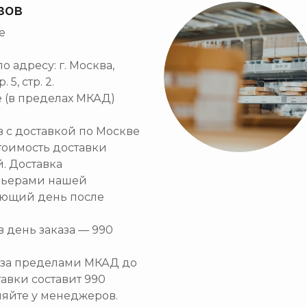
зов
е
 адресу: г. Москва,
5, стр. 2.
 (в пределах МКАД)
ов с доставкой по Москве
тоимость доставки
й. Доставка
рьерами нашей
ующий день после
в день заказа — 990
и за пределами МКАД до
тавки составит 990
няйте у менеджеров.