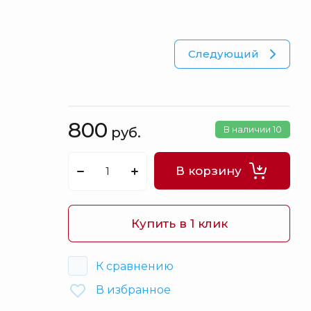
Куклы
Оловянные солдатики
Футляры под бутылки / Штофы
Следующий
Шахматы
Картины
Кулоны Фаберже
800
В наличии
10
руб.
Книги
Шкатулки для украшений
В корзину
Аксессуары
Распродажа
Купить в 1 клик
Упаковка
К сравнению
В избранное