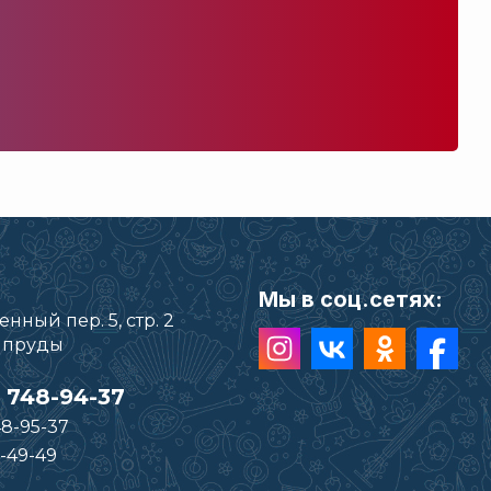
Мы в соц.сетях:
нный пер. 5, стр. 2
е пруды
) 748-94-37
48-95-37
-49-49