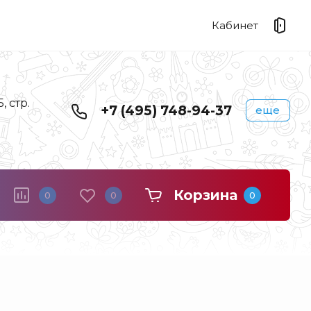
Кабинет
 стр.
+7 (495) 748-94-37
еще
Корзина
0
0
0
Береста