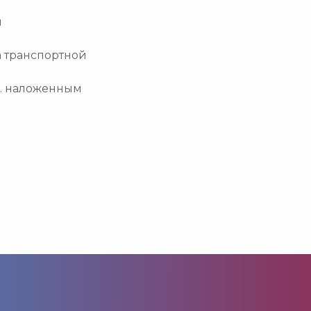
и
а транспортной
.ч. наложенным