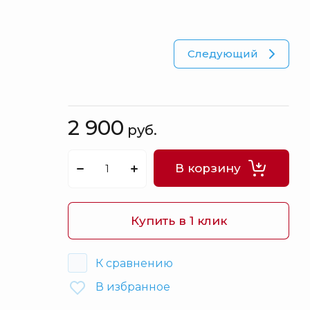
Куклы
Оловянные солдатики
Футляры под бутылки / Штофы
Следующий
Шахматы
Картины
Кулоны Фаберже
2 900
руб.
Книги
Шкатулки для украшений
В корзину
Аксессуары
Распродажа
Купить в 1 клик
Упаковка
К сравнению
В избранное