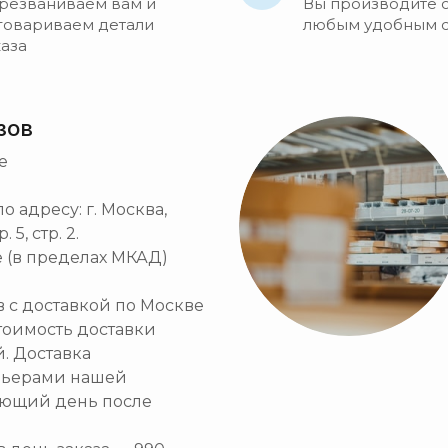
резваниваем вам и
Вы производите 
говариваем детали
любым удобным 
каза
зов
е
 адресу: г. Москва,
5, стр. 2.
 (в пределах МКАД)
ов с доставкой по Москве
тоимость доставки
й. Доставка
рьерами нашей
ующий день после