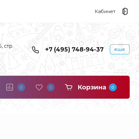
Кабинет
 стр.
+7 (495) 748-94-37
еще
Корзина
0
0
0
Береста