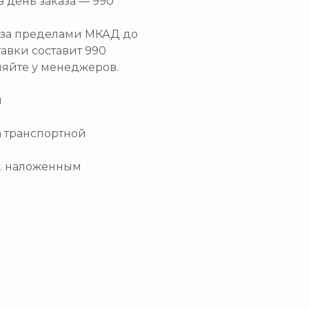
в день заказа — 990
и за пределами МКАД до
тавки составит 990
няйте у менеджеров.
и
а транспортной
.ч. наложенным