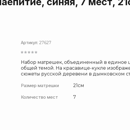
епитие, синяя, 7 мест, 21
Шоколад
Хохлома
Питейные наборы
Изделия из янтаря
Златоустовские изделия
Артикул:
27627
Настольные принадлежности
Карельская береза
Набор матрешек, объединенный в единое 
Казаковская филигрань
общей темой. На красавице-кукле изображ
сюжеты русской деревени в дымковском с
Гжель
Дымковская игрушка
Размер матрешки
21см
Лавровская игрушка
Количество мест
7