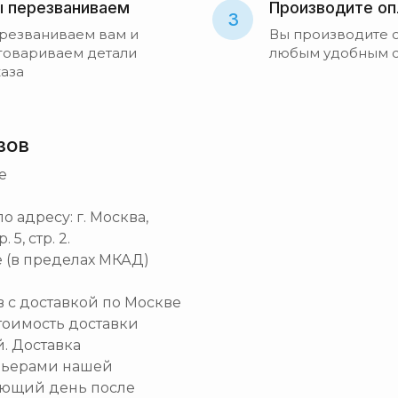
 перезваниваем
Производите оп
3
резваниваем вам и
Вы производите 
говариваем детали
любым удобным 
каза
зов
е
 адресу: г. Москва,
5, стр. 2.
 (в пределах МКАД)
ов с доставкой по Москве
тоимость доставки
й. Доставка
рьерами нашей
ующий день после