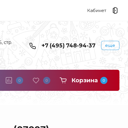
Кабинет
 стр.
+7 (495) 748-94-37
еще
Корзина
0
0
0
Береста