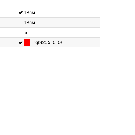
18см
18см
5
rgb(255, 0, 0)