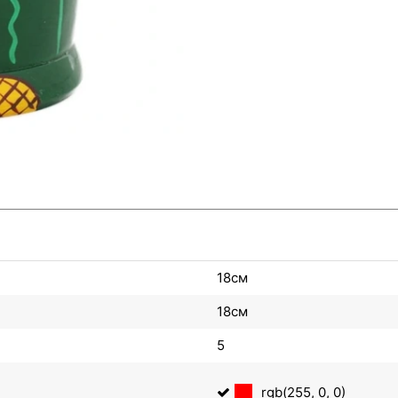
18см
18см
5
rgb(255, 0, 0)