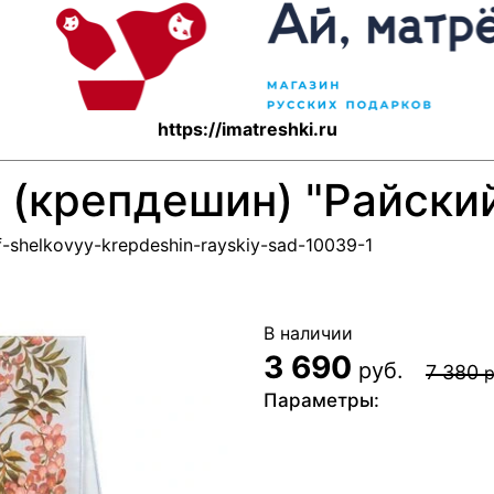
https://imatreshki.ru
(крепдешин) "Райский
rf-shelkovyy-krepdeshin-rayskiy-sad-10039-1
В наличии
3 690
руб.
7 380
р
Параметры: