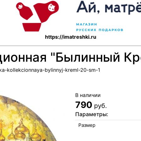
https://imatreshki.ru
ционная "Былинный Кре
lka-kollekcionnaya-bylinnyj-kreml-20-sm-1
В наличии
790
руб.
Параметры:
Размер