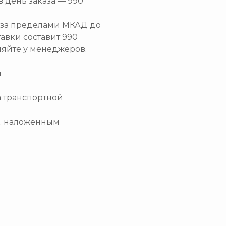
в день заказа — 990
и за пределами МКАД до
тавки составит 990
няйте у менеджеров.
и
а транспортной
.ч. наложенным