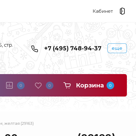
Кабинет
 стр.
+7 (495) 748-94-37
еще
Корзина
0
0
0
, желтая (29163)
Береста