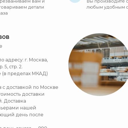
резваниваем вам и
Вы производите 
говариваем детали
любым удобным 
каза
зов
е
 адресу: г. Москва,
5, стр. 2.
 (в пределах МКАД)
ов с доставкой по Москве
тоимость доставки
й. Доставка
рьерами нашей
ующий день после