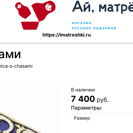
https://imatreshki.ru
сами
tnica-s-chasami
В наличии
7 400
руб.
Параметры:
Размер