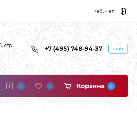
Кабинет
 стр.
+7 (495) 748-94-37
еще
Корзина
0
0
0
Береста