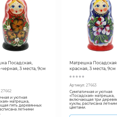
ка Посадская,
Матрешка Посадская,
-черная, 3 места, 9см
красная, 3 места, 9см
Артикул:
27663
27662
Симпатичная и уютная
«Посадская» матрешка,
чная и уютная
включающая три деревя
кая» матрешка,
куклы, расписана летни
щая пять деревянных
цветами.
расписана летними
.