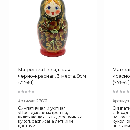
Матрешка Посадская,
Матреш
черно-красная, 3 места, 9см
красно
(27661)
(27662)
Артикул:
27661
Артикул:
Симпатичная и уютная
Симпати
«Посадская» матрешка,
«Посадс
включающая пять деревянных
включаю
кукол, расписана летними
кукол, 
цветами.
цветами