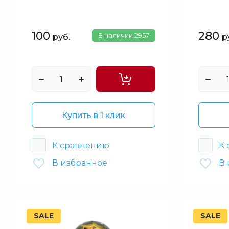
100
280
В наличии
2957
руб.
р
Купить в 1 клик
К сравнению
К
В избранное
В 
SALE
SALE