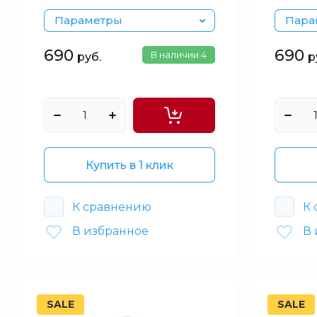
Параметры
Пара
690
690
В наличии
4
руб.
р
Купить в 1 клик
К сравнению
К
В избранное
В 
SALE
SALE