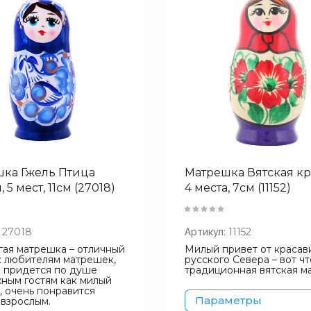
ка Гжель Птица
Матрешка Вятская кр
, 5 мест, 11см (27018)
4 места, 7см (11152)
27018
Артикул:
11152
ая матрешка – отличный
Милый привет от красав
 любителям матрешек,
русского Севера – вот чт
 придется по душе
традиционная вятская м
ным гостям как милый
, очень понравится
Параметры
 взрослым.