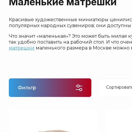
Маленькие матрешки
Подстаканники
Самовары
Красивые художественные миниатюры ценились 
Шкатулки
популярных народных сувениров; они доступны
Футболки
Что значит «маленькая»? Это может быть милая к
Бейсболки
так удобно поставить на рабочий стол. И что о
матрешки
маленького размера в Москве можно в
Музыкальный сувениры
Сувениры
Авторские подносы
Павлопосадские платки
Одежда и головные уборы
Сортироват
Фильтр
Яйца-шкатулки Фаберже
Цена -
Цена -
Назван