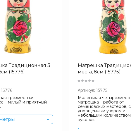
ие - А-Я
шка Традиционная 3
Матрешка Традицион
6см (15776)
места, 8см (15775)
15776
Артикул:
15775
ая трехместная
Маленькая четырехмест
а – милый и приятный
матрешка – работа от
.
семеновских мастеров, с
упрощенным узором и
небольшим количеством
метры
куколок.