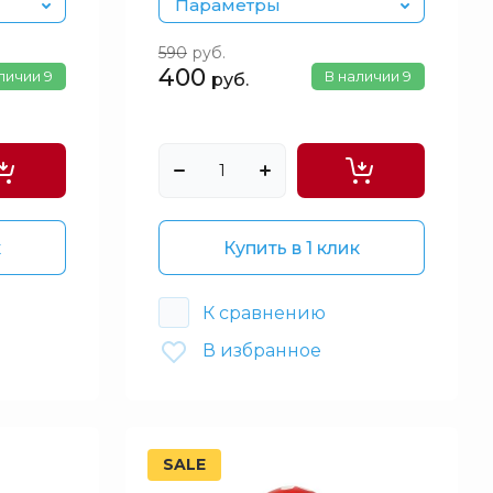
Параметры
590
руб.
400
аличии
9
В наличии
9
руб.
к
Купить в 1 клик
К сравнению
В избранное
SALE