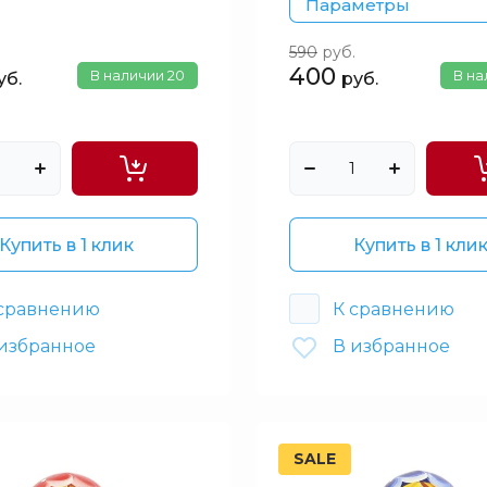
Параметры
590
руб.
400
В наличии
20
В н
уб.
руб.
Купить в 1 клик
Купить в 1 кли
 сравнению
К сравнению
избранное
В избранное
SALE