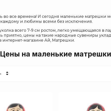
Шоколад
Хохлома
во все времена! И сегодня маленькие матрешки мо
Питейные наборы
 каждому и любимы всеми без исключения.
Изделия из янтаря
уколка всего 7-9 см ростом, легко умещающаяся в ла
Златоустовские изделия
чень приятно, цены на такие народные сувениры ук
 интернет-магазине Ай, Матрешки.
Настольные принадлежности
Карельская береза
Цены на маленькие матрешк
Казаковская филигрань
Гжель
Дымковская игрушка
ь
Лавровская игрушка
 убывание
 возрастание
ие - Я-А