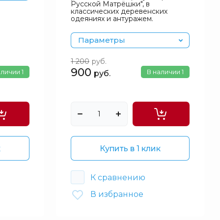
Русской Матрёшки", в
классических деревенских
одеяниях и антуражем.
Параметры
1 200
руб.
900
аличии
1
В наличии
1
руб.
к
Купить в 1 клик
К сравнению
В избранное