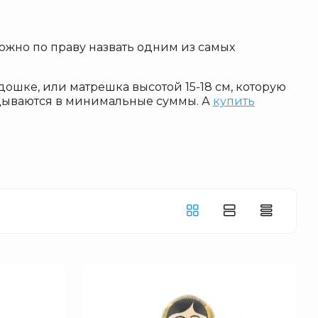
Куклы
Оловянные солдатики
жно по праву назвать одним из самых
Футляры под бутылки / Штофы
Шахматы
дошке, или матрешка высотой 15-18 см, которую
Картины
ладываются в минимальные суммы. А
купить
Кулоны Фаберже
Книги
и
Шкатулки для украшений
Аксессуары
Распродажа
Упаковка