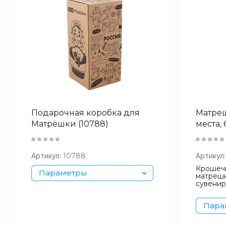
Назван
Подарочная коробка для
Матре
Матрёшки (10788)
места, 
Артикул:
10788
Артикул:
Крошечн
Параметры
матрешк
сувенир
Пара