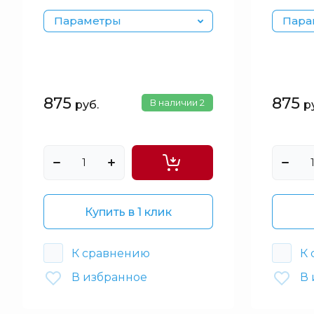
Параметры
Пара
875
875
В наличии
2
руб.
р
Купить в 1 клик
К сравнению
К
В избранное
В 